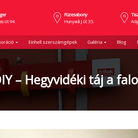
ger
Füzesabony
Tis
as út 94.
Hunyadi J. út 35.
Ady
oráció
Einhell szerszámgépek
Galéria
Blog
IY – Hegyvidéki táj a fal