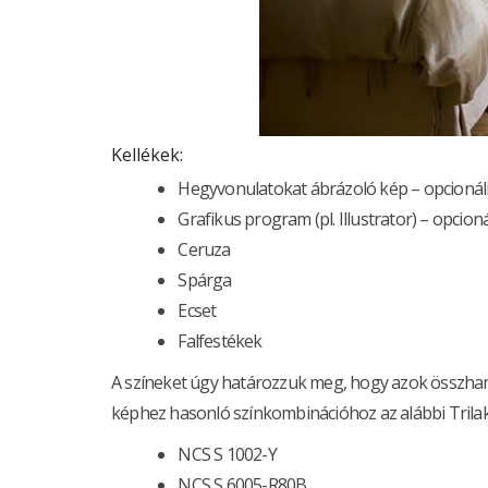
Kellékek:
Hegyvonulatokat ábrázoló kép – opcionál
Grafikus program (pl. Illustrator) – opcioná
Ceruza
Spárga
Ecset
Falfestékek
A színeket úgy határozzuk meg, hogy azok összhangb
képhez hasonló színkombinációhoz az alábbi Trilak 
NCS S 1002-Y
NCS S 6005-R80B