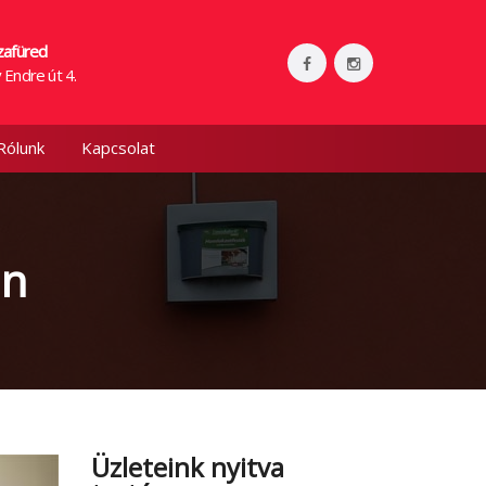
zafüred
 Endre út 4.
Rólunk
Kapcsolat
on
Üzleteink nyitva