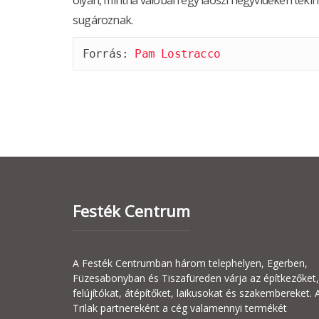
olyan, mintha valóban egy laoszi hegyvidéken teki
sugároznak.
Forrás: 
Pam Lostracco
Festék Centrum
A Festék Centrumban három telephelyen, Egerben,
Füzesabonyban és Tiszafüreden várja az építkezőket,
felújítókat, átépítőket, laikusokat és szakembereket. 
Trilak partnereként a cég valamennyi termékét