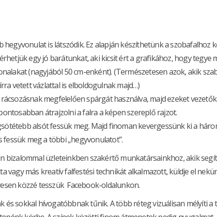
b hegyvonulat is látszódik. Ez alapján készíthetünk a szobafalhoz 
rhetjük egy jó barátunkat, aki kicsit ért a grafikához, hogy tegye 
vonalakat (nagyjából 50 cm-enként). (Természetesen azok, akik sza
rra vetett vázlattal is elboldogulnak majd…)
 rácsozásnak megfelelően spárgát használva, majd ezeket vezető
ontosabban átrajzolni a falra a képen szereplő rajzot.
legsötétebb alsót fessük meg. Majd finoman kevergessünk ki a hár
 s fessük meg a többi „hegyvonulatot”.
ljon bizalommal üzleteinkben szakértő munkatársainkhoz, akik segí
ta vagy más kreatív falfestési technikát alkalmazott, küldje el nekü
zívesen közzé tesszük Facebook-oldalunkon.
s sokkal hívogatóbbnak tűnik. A több réteg vizuálisan mélyíti a t