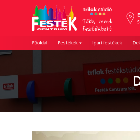
E
S
Főoldal
Festékek
Ipari festékek
Dek
D