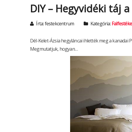
DIY – Hegyvidéki táj a
Írta: festekcentrum
Kategória:
Falfesték
Dél-Kelet-Ázsia hegyláncai ihlették meg a kanadai Pa
Megmutatjuk, hogyan…