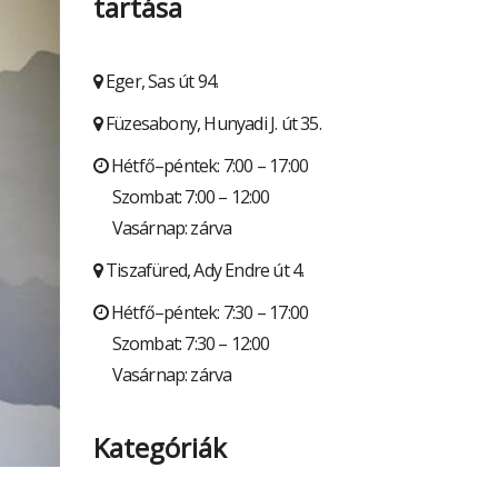
tartása
Eger, Sas út 94.
Füzesabony, Hunyadi J. út 35.
Hétfő–péntek: 7:00 – 17:00
Szombat: 7:00 – 12:00
Vasárnap: zárva
Tiszafüred, Ady Endre út 4.
Hétfő–péntek: 7:30 – 17:00
Szombat: 7:30 – 12:00
Vasárnap: zárva
Kategóriák