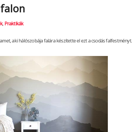
 falon
ek
,
Praktikák
met, aki hálószobája falára készítette el ezt a csodás falfestményt.