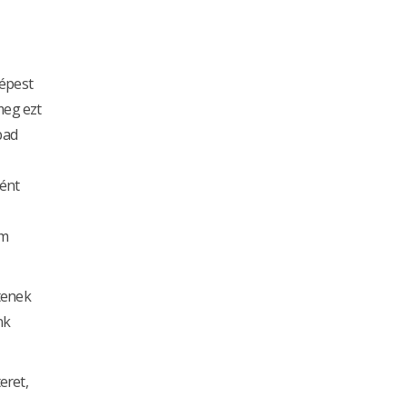
képest
meg ezt
bad
ként
om
tenek
nk
eret,