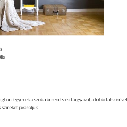
is
lis
an legyenek a szoba berendezési tárgyaival, a többi fal színével.
színeket javasoljuk: