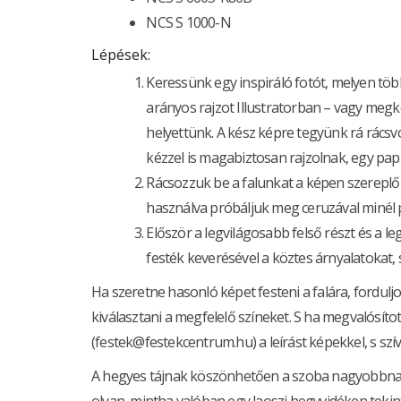
NCS S 1000-N
Lépések:
Keressünk egy inspiráló fotót, melyen töb
arányos rajzot Illustratorban – vagy megké
helyettünk. A kész képre tegyünk rá rács
kézzel is magabiztosan rajzolnak, egy papí
Rácsozzuk be a falunkat a képen szereplő
használva próbáljuk meg ceruzával minél p
Először a legvilágosabb felső részt és a 
festék keverésével a köztes árnyalatokat,
Ha szeretne hasonló képet festeni a falára, fordu
kiválasztani a megfelelő színeket. S ha megvalósítot
(festek@festekcentrum.hu) a leírást képekkel, s s
A hegyes tájnak köszönhetően a szoba nagyobbnak é