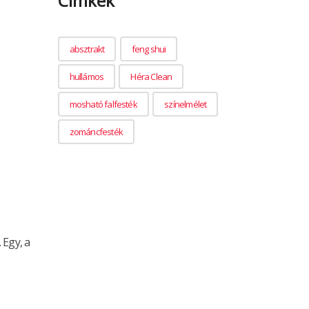
Címkék
absztrakt
feng shui
hullámos
Héra Clean
mosható falfesték
színelmélet
zománcfesték
 Egy, a